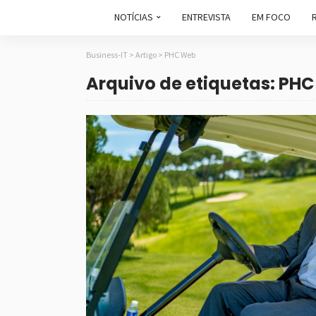
NOTÍCIAS
ENTREVISTA
EM FOCO
Business-IT
>
Artigo
>
PHC Web
Arquivo de etiquetas: PH