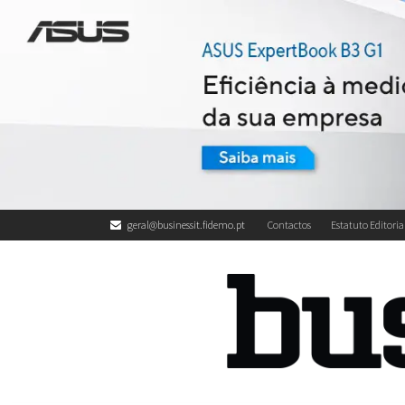
geral@businessit.fidemo.pt
Contactos
Estatuto Editoria