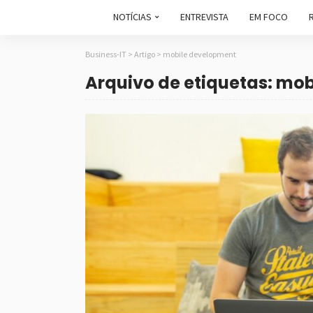
NOTÍCIAS
ENTREVISTA
EM FOCO
Business-IT
>
Artigo
>
mobile development
Arquivo de etiquetas: mo