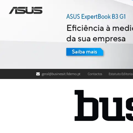
geral@businessit.fidemo.pt
Contactos
Estatuto Editoria