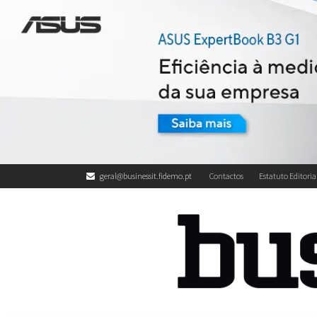
geral@businessit.fidemo.pt
Contactos
Estatuto Editoria