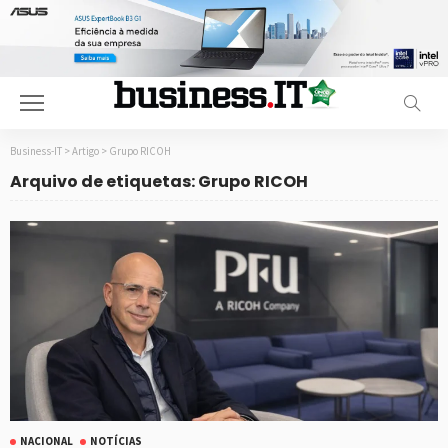
Business-IT
>
Artigo
>
Grupo RICOH
Arquivo de etiquetas: Grupo RICOH
NACIONAL
NOTÍCIAS