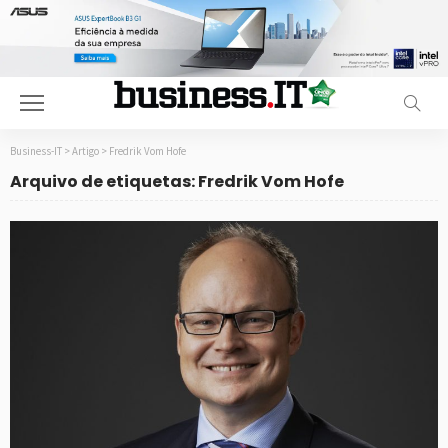
Business-IT
>
Artigo
>
Fredrik Vom Hofe
Arquivo de etiquetas: Fredrik Vom Hofe