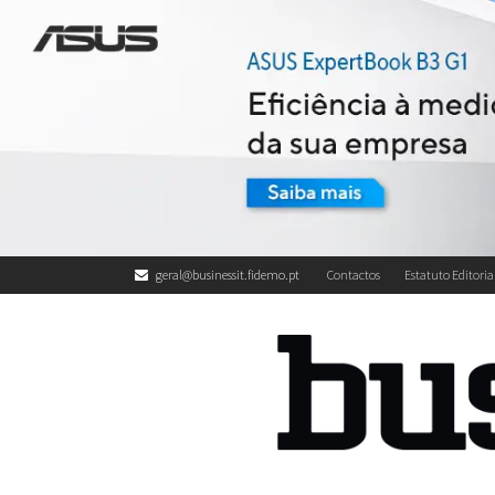
geral@businessit.fidemo.pt
Contactos
Estatuto Editoria