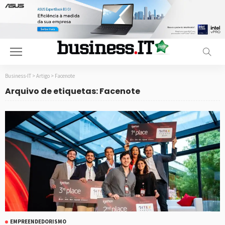
Business-IT
>
Artigo
>
Facenote
Arquivo de etiquetas: Facenote
EMPREENDEDORISMO