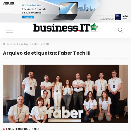
Business-IT
>
Artigo
>
Faber Tech III
Arquivo de etiquetas: Faber Tech III
EMPREENDEDORISMO