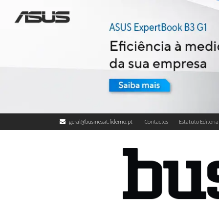
geral@businessit.fidemo.pt
Contactos
Estatuto Editoria