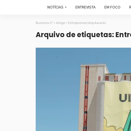
NOTÍCIAS
ENTREVISTA
EM FOCO
Business-IT
>
Artigo
>
Entrepreneurship Awards
Arquivo de etiquetas: En