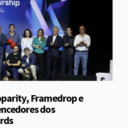
parity, Framedrop e
vencedores dos
ards