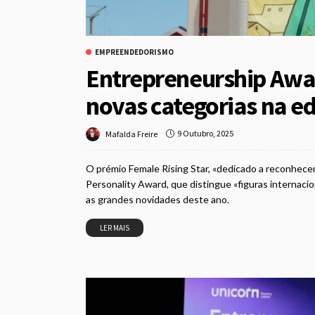
EMPREENDEDORISMO
Entrepreneurship Awar
novas categorias na e
9 Outubro, 2025
Mafalda Freire
O prémio Female Rising Star, «dedicado a reconhece
Personality Award, que distingue «figuras internaci
as grandes novidades deste ano.
LER MAIS