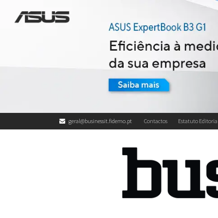
geral@businessit.fidemo.pt
Contactos
Estatuto Editoria