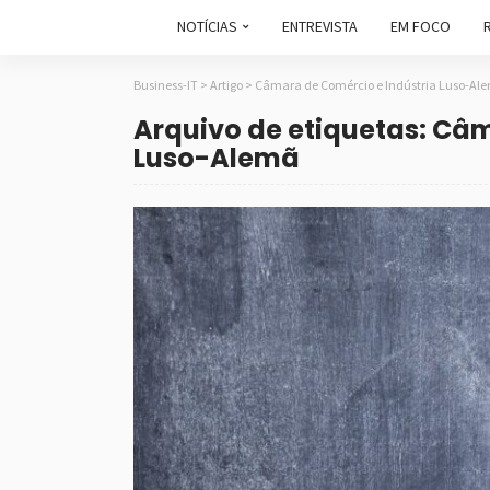
NOTÍCIAS
ENTREVISTA
EM FOCO
Business-IT
>
Artigo
>
Câmara de Comércio e Indústria Luso-Al
Arquivo de etiquetas: Câ
Luso-Alemã