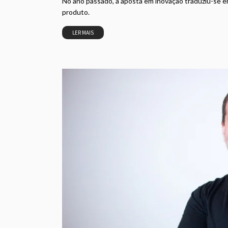
No ano passado, a aposta em inovação traduziu-se em
produto.
LER MAIS