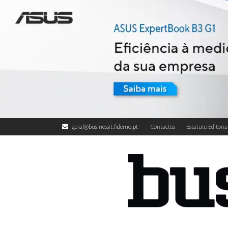
geral@businessit.fidemo.pt
Contactos
Estatuto Editoria