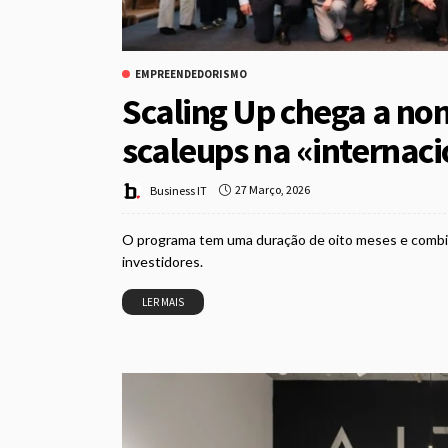
EMPREENDEDORISMO
Scaling Up chega a non
scaleups na «internaci
27 Março, 2026
Business IT
O programa tem uma duração de oito meses e combina
investidores.
LER MAIS