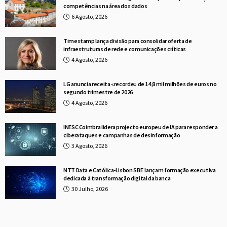
competências na área dos dados
6 Agosto, 2026
Timestamp lança divisão para consolidar oferta de
infraestruturas de rede e comunicações críticas
4 Agosto, 2026
LG anuncia receita «recorde» de 14,8 mil milhões de euros no
segundo trimestre de 2026
4 Agosto, 2026
INESC Coimbra lidera projecto europeu de IA para responder a
ciberataques e campanhas de desinformação
3 Agosto, 2026
NTT Data e Católica-Lisbon SBE lançam formação executiva
dedicada à transformação digital da banca
30 Julho, 2026