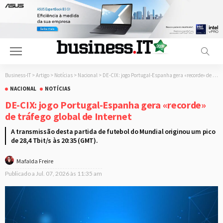
Business-IT
>
Artigo
>
Notícias
>
Nacional
>
DE-CIX: jogo Portugal-Espanha gera «recorde» de tráfego global de Internet
NACIONAL
NOTÍCIAS
DE-CIX: jogo Portugal-Espanha gera «recorde»
de tráfego global de Internet
A transmissão desta partida de futebol do Mundial originou um pico
de 28,4 Tbit/s às 20:35 (GMT).
Mafalda Freire
Publicado a
Jul. 07, 2026 às 11:35 am