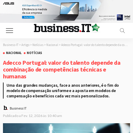
Business-IT
>
Artigo
>
Notícias
>
Nacional
>
Adecco Portugal: valor do talento depende da combinação de competências técnicas e humanas
NACIONAL
NOTÍCIAS
Adecco Portugal: valor do talento depende da
combinação de competências técnicas e
humanas
Uma das grandes mudanças, face a anos anteriores, é o fim do
modelo de compensação uniforme e a aposta em modelos de
compensação e benefícios cada vez mais personalizados.
Business IT
Publicado a
Fev. 12, 2026 às 10:40 am