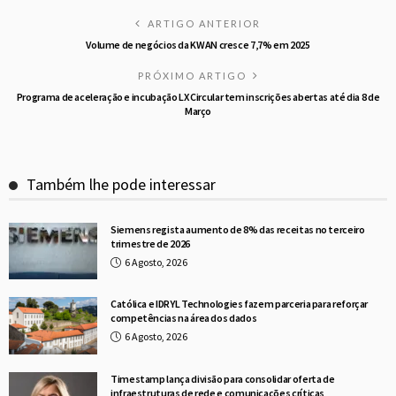
ARTIGO ANTERIOR
Volume de negócios da KWAN cresce 7,7% em 2025
PRÓXIMO ARTIGO
Programa de aceleração e incubação LX Circular tem inscrições abertas até dia 8 de
Março
Também lhe pode interessar
Siemens regista aumento de 8% das receitas no terceiro
trimestre de 2026
6 Agosto, 2026
Católica e IDRYL Technologies fazem parceria para reforçar
competências na área dos dados
6 Agosto, 2026
Timestamp lança divisão para consolidar oferta de
infraestruturas de rede e comunicações críticas