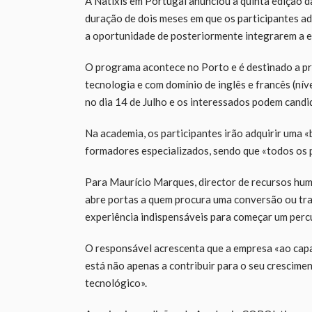
A Natixis em Portugal anunciou a quinta edição d
duração de dois meses em que os participantes 
a oportunidade de posteriormente integrarem a e
O programa acontece no Porto e é destinado a pr
tecnologia e com domínio de inglês e francês (nív
no dia 14 de Julho e os interessados podem cand
Na academia, os participantes irão adquirir uma
formadores especializados, sendo que «todos os p
Para Maurício Marques, director de recursos hum
abre portas a quem procura uma conversão ou tra
experiência indispensáveis para começar um perc
O responsável acrescenta que a empresa «ao capa
está não apenas a contribuir para o seu crescime
tecnológico».