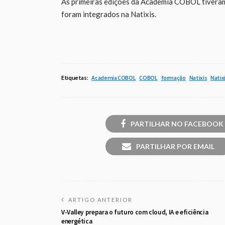
As primeiras edições da Academia COBOL tiveram
foram integrados na Natixis.
Etiquetas:
Academia COBOL
COBOL
formação
Natixis
Natix
PARTILHAR NO FACEBOOK
PARTILHAR POR EMAIL
ARTIGO ANTERIOR
V-Valley prepara o futuro com cloud, IA e eficiência
energética