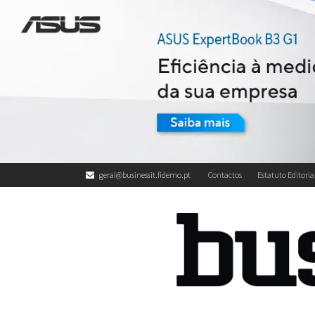
geral@businessit.fidemo.pt
Contactos
Estatuto Editoria