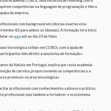
a sua Academia COBOL, uma iniciativa de reskilling com a
adquirem competências na linguagem de programação e têm a
quipa da empresa.
ofissionais com background em ciências exactas e/ou
el mínimo B2 para ambos os idiomas). A formação terá início
idatar-se
aqui
até ao dia 23 de Maio
 «base tecnológica sólida» em COBOL com a ajuda de
articipantes têm direito a uma bolsa de formação».
anos da Natixis em Portugal, explica que «esta academia
nsição de carreira, proporcionando as competências e a
urso promissor na área tecnológica».
citar profissionais com conhecimentos valiosos e práticos,
nto profissional, mas também a fortalecer o ecossistema