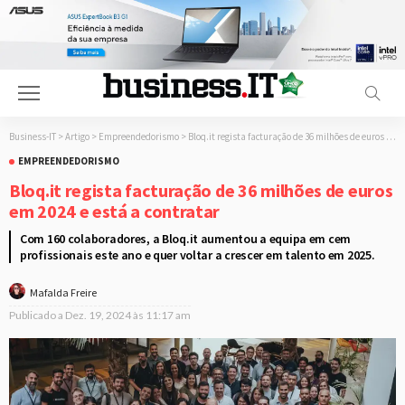
Business-IT
>
Artigo
>
Empreendedorismo
>
Bloq.it regista facturação de 36 milhões de euros em 2024 e está a contratar
EMPREENDEDORISMO
Bloq.it regista facturação de 36 milhões de euros
em 2024 e está a contratar
Com 160 colaboradores, a Bloq.it aumentou a equipa em cem
profissionais este ano e quer voltar a crescer em talento em 2025.
Mafalda Freire
Publicado a
Dez. 19, 2024 às 11:17 am