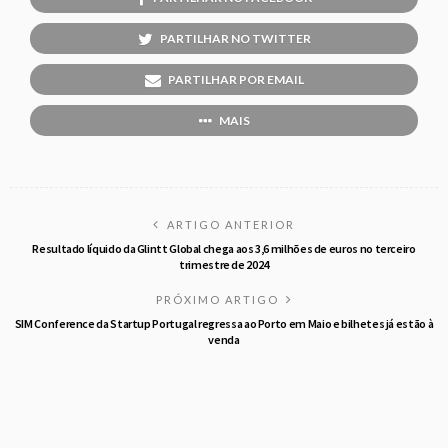
PARTILHAR NO TWITTER
PARTILHAR POR EMAIL
MAIS
ARTIGO ANTERIOR
Resultado líquido da Glintt Global chega aos 3,6 milhões de euros no terceiro
trimestre de 2024
PRÓXIMO ARTIGO
SIM Conference da Startup Portugal regressa ao Porto em Maio e bilhetes já estão à
venda