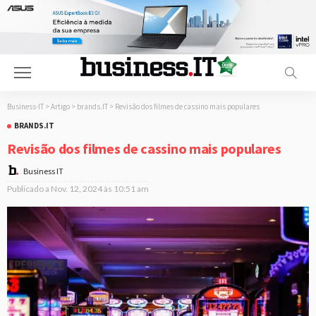
Business-IT
>
Artigo
>
brands.IT
>
Revisão dos filmes de cassino mais populares
BRANDS.IT
Revisão dos filmes de cassino mais populares
Business IT
Publicado a
Nov. 12, 2024 às 10:51 am