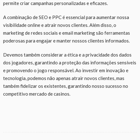
permite criar campanhas personalizadas e eficazes.
A combinação de SEO e PPC é essencial para aumentar nossa
visibilidade online e atrair novos clientes. Além disso, o
marketing de redes sociais e email marketing são ferramentas
poderosas para engajar e manter nossos clientes informados.
Devemos também considerar a ética e a privacidade dos dados
dos jogadores, garantindo a proteção das informações sensíveis
e promovendo o jogo responsável. Ao investir em inovação e
tecnologia, podemos não apenas atrair novos clientes, mas
também fidelizar os existentes, garantindo nosso sucesso no
competitivo mercado de casinos.