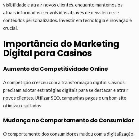
visibilidade e atrair novos clientes, enquanto mantemos os
atuais informados e envolvidos através de newsletters e
conteúdos personalizados. Investir em tecnologia e inovação é
crucial.
Importância do Marketing
Digital para Casinos
Aumento da Competitividade Online
A competição cresceu com a transformação digital. Casinos
precisam adotar estratégias digitais para se destacar e atrair
novos clientes. Utilizar SEO, campanhas pagas e um bom site
otimiza resultados.
Mudança no Comportamento do Consumidor
O comportamento dos consumidores mudou com a digitalização.