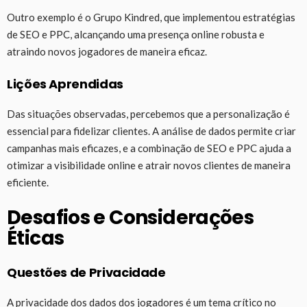
Outro exemplo é o Grupo Kindred, que implementou estratégias
de SEO e PPC, alcançando uma presença online robusta e
atraindo novos jogadores de maneira eficaz.
Lições Aprendidas
Das situações observadas, percebemos que a personalização é
essencial para fidelizar clientes. A análise de dados permite criar
campanhas mais eficazes, e a combinação de SEO e PPC ajuda a
otimizar a visibilidade online e atrair novos clientes de maneira
eficiente.
Desafios e Considerações
Éticas
Questões de Privacidade
A privacidade dos dados dos jogadores é um tema crítico no