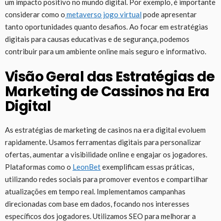
um impacto positivo no mundo digital. Por exemplo, é importante
considerar como o
metaverso jogo virtual
pode apresentar
tanto oportunidades quanto desafios. Ao focar em estratégias
digitais para causas educativas e de segurança, podemos
contribuir para um ambiente online mais seguro e informativo.
Visão Geral das Estratégias de
Marketing de Cassinos na Era
Digital
As estratégias de marketing de casinos na era digital evoluem
rapidamente. Usamos ferramentas digitais para personalizar
ofertas, aumentar a visibilidade online e engajar os jogadores.
Plataformas como o
LeonBet
exemplificam essas práticas,
utilizando redes sociais para promover eventos e compartilhar
atualizações em tempo real. Implementamos campanhas
direcionadas com base em dados, focando nos interesses
específicos dos jogadores. Utilizamos SEO para melhorar a