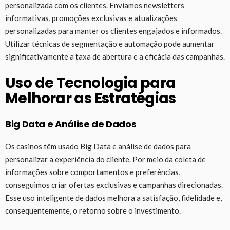
personalizada com os clientes. Enviamos newsletters
informativas, promoções exclusivas e atualizações
personalizadas para manter os clientes engajados e informados.
Utilizar técnicas de segmentação e automação pode aumentar
significativamente a taxa de abertura e a eficácia das campanhas.
Uso de Tecnologia para
Melhorar as Estratégias
Big Data e Análise de Dados
Os casinos têm usado Big Data e análise de dados para
personalizar a experiência do cliente. Por meio da coleta de
informações sobre comportamentos e preferências,
conseguimos criar ofertas exclusivas e campanhas direcionadas.
Esse uso inteligente de dados melhora a satisfação, fidelidade e,
consequentemente, o retorno sobre o investimento.