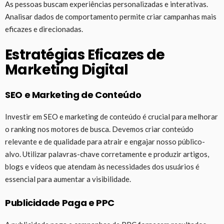
As pessoas buscam experiências personalizadas e interativas.
Analisar dados de comportamento permite criar campanhas mais
eficazes e direcionadas.
Estratégias Eficazes de
Marketing Digital
SEO e Marketing de Conteúdo
Investir em SEO e marketing de conteúdo é crucial para melhorar
o ranking nos motores de busca. Devemos criar conteúdo
relevante e de qualidade para atrair e engajar nosso público-
alvo. Utilizar palavras-chave corretamente e produzir artigos,
blogs e vídeos que atendam às necessidades dos usuários é
essencial para aumentar a visibilidade.
Publicidade Paga e PPC