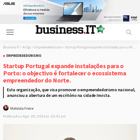
Business-IT
>
Artigo
>
Empreendedorismo
>
Startup Portugal expande instalações para o Porto: o objectivo é fortalecer o ecossistema empreendedor do Norte.
EMPREENDEDORISMO
Startup Portugal expande instalações para o
Porto: o objectivo é fortalecer o ecossistema
empreendedor do Norte.
Esta organização, que visa promover o empreendedorismo nacional,
anunciou a abertura de um escritório na cidade Invicta.
Mafalda Freire
Publicado a
Ago. 28, 2024 às 10:41 am