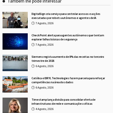
Também lhe pode interessar
DigitalSign cria serviço para controlar acessos e acções
executadas por robots autónomos e agentes de IA
7 Agosto, 2026
Check Point alerta para agentes autónomos que tentam
explorar falhas básicas de segurança
7 Agosto, 2026
Siemens regista aumento de 8% das receitas no terceiro
trimestre de 2026
6 Agosto, 2026
Católica e IDRYL Technologies fazem parceria para reforçar
competências na área dos dados
6 Agosto, 2026
Timestamp lança divisão para consolidar oferta de
infraestruturas de rede e comunicações críticas
4 Agosto, 2026