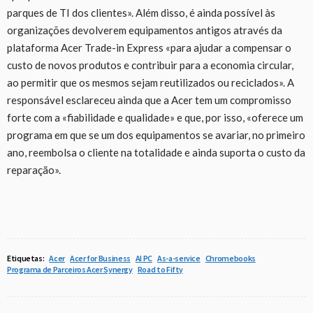
parques de TI dos clientes». Além disso, é ainda possível às
organizações devolverem equipamentos antigos através da
plataforma Acer Trade-in Express «para ajudar a compensar o
custo de novos produtos e contribuir para a economia circular,
ao permitir que os mesmos sejam reutilizados ou reciclados». A
responsável esclareceu ainda que a Acer tem um compromisso
forte com a «fiabilidade e qualidade» e que, por isso, «oferece um
programa em que se um dos equipamentos se avariar, no primeiro
ano, reembolsa o cliente na totalidade e ainda suporta o custo da
reparação».
Etiquetas:
Acer
Acer for Business
AI PC
As-a-service
Chromebooks
Programa de Parceiros Acer Synergy
Road to Fifty