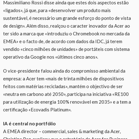
Massimiliano Rossi disse ainda que estes dois aspectos estão
«ligados», já que, para «desenvolver um produto mais
sustentável, é necessário um grande esforço do ponto de vista
de design». Além disso, realçou o caracter inovador da Acer ao
ter sido a marca que «introduziu o Chromebook no mercada da
EMEA» e o facto de, de acordo com dados da IDC, já terem
vendido «cinco milhões de unidades» de portáteis com sistema
operativo da Google nos «últimos cinco anos».
O vice-presidente falou ainda do compromisso ambiental da
empresa: a Acer tem «mais de trinta milhões de dispositivos
feitos com matérias recicladas», mantém o objectivo de ser
«neutra em carbono até 2050», participa na iniciativa «RE100
para utilização de energia 100% renovável em 2035» e a tem a
certificação «Ecovadis Platinum».
IA é central no portfólio
A EMEA director – commercial, sales & marketing da Acer,
Christina Pez, explicou que a estratégia da Acer for Business