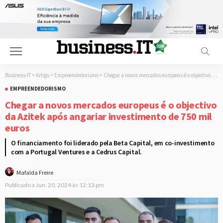
Business-IT
>
Artigo
>
Empreendedorismo
>
Chegar a novos mercados europeus é o objectivo da Azitek após angariar investimento de 750 mil euros
EMPREENDEDORISMO
Chegar a novos mercados europeus é o objectivo
da Azitek após angariar investimento de 750 mil
euros
O financiamento foi liderado pela Beta Capital, em co-investimento
com a Portugal Ventures e a Cedrus Capital.
Mafalda Freire
Publicado a
Jun. 20, 2024 às 12:13 pm