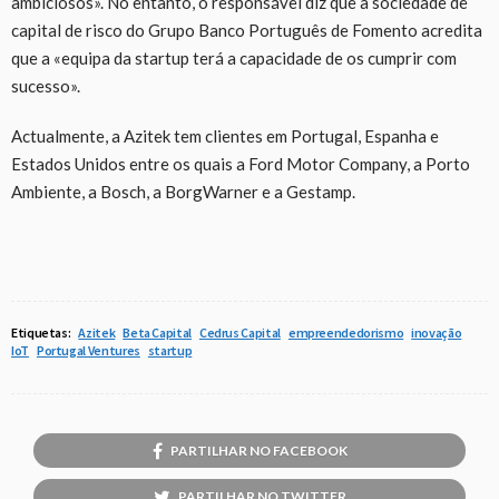
ambiciosos». No entanto, o responsável diz que a sociedade de
capital de risco do Grupo Banco Português de Fomento acredita
que a «equipa da startup terá a capacidade de os cumprir com
sucesso».
Actualmente, a Azitek tem clientes em Portugal, Espanha e
Estados Unidos entre os quais a Ford Motor Company, a Porto
Ambiente, a Bosch, a BorgWarner e a Gestamp.
Etiquetas:
Azitek
Beta Capital
Cedrus Capital
empreendedorismo
inovação
IoT
Portugal Ventures
startup
PARTILHAR NO FACEBOOK
PARTILHAR NO TWITTER