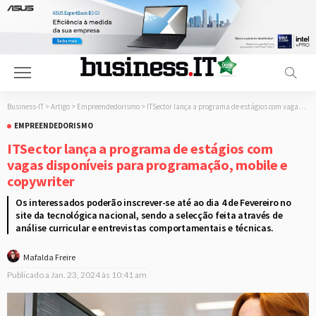
Business-IT
>
Artigo
>
Empreendedorismo
>
ITSector lança a programa de estágios com vagas disponíveis para programação, mobile e copywriter
EMPREENDEDORISMO
ITSector lança a programa de estágios com
vagas disponíveis para programação, mobile e
copywriter
Os interessados poderão inscrever-se até ao dia 4 de Fevereiro no
site da tecnológica nacional, sendo a selecção feita através de
análise curricular e entrevistas comportamentais e técnicas.
Mafalda Freire
Publicado a
Jan. 23, 2024 às 10:41 am