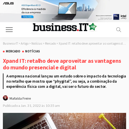
Business-IT
>
Artigo
>
Notícias
>
Mercado
>
Xpand IT: retalho deve aproveitar as vantagens do mundo presencial e digital
MERCADO
NOTÍCIAS
Xpand IT: retalho deve aproveitar as vantagens
do mundo presencial e digital
A empresa nacional lançou um estudo sobre o impacto da tecnologia
no retalho que mostra que “phygital”, ou seja, a combinação da
experiência física com a digital, vai ser o futuro do sector.
Mafalda Freire
Publicado a
Jan. 31, 2022 às 10:35 am