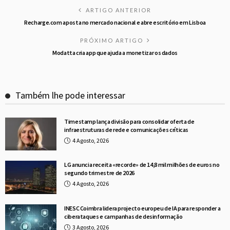
ARTIGO ANTERIOR
Recharge.com aposta no mercado nacional e abre escritório em Lisboa
PRÓXIMO ARTIGO
Modatta cria app que ajuda a monetizar os dados
Também lhe pode interessar
Timestamp lança divisão para consolidar oferta de
infraestruturas de rede e comunicações críticas
4 Agosto, 2026
LG anuncia receita «recorde» de 14,8 mil milhões de euros no
segundo trimestre de 2026
4 Agosto, 2026
INESC Coimbra lidera projecto europeu de IA para responder a
ciberataques e campanhas de desinformação
3 Agosto, 2026