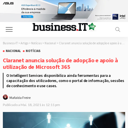
Business-IT
>
Artigo
>
Notícias
>
Nacional
>
Claranet anuncia solução de adopção e apoio à utilização de Microsoft 365
NACIONAL
NOTÍCIAS
Claranet anuncia solução de adopção e apoio à
utilização de Microsoft 365
O Intelligent Services disponibiliza ainda ferramentas para a
capacitação dos utilizadores, como o portal de informação, sessões
de conhecimento e use cases.
Mafalda Freire
Publicado a
Mai. 18, 2021 às 12:11 pm