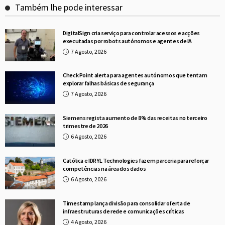
Também lhe pode interessar
DigitalSign cria serviço para controlar acessos e acções
executadas por robots autónomos e agentes de IA
7 Agosto, 2026
Check Point alerta para agentes autónomos que tentam
explorar falhas básicas de segurança
7 Agosto, 2026
Siemens regista aumento de 8% das receitas no terceiro
trimestre de 2026
6 Agosto, 2026
Católica e IDRYL Technologies fazem parceria para reforçar
competências na área dos dados
6 Agosto, 2026
Timestamp lança divisão para consolidar oferta de
infraestruturas de rede e comunicações críticas
4 Agosto, 2026