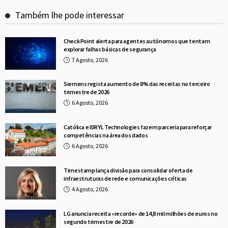
Também lhe pode interessar
Check Point alerta para agentes autónomos que tentam
explorar falhas básicas de segurança
7 Agosto, 2026
Siemens regista aumento de 8% das receitas no terceiro
trimestre de 2026
6 Agosto, 2026
Católica e IDRYL Technologies fazem parceria para reforçar
competências na área dos dados
6 Agosto, 2026
Timestamp lança divisão para consolidar oferta de
infraestruturas de rede e comunicações críticas
4 Agosto, 2026
LG anuncia receita «recorde» de 14,8 mil milhões de euros no
segundo trimestre de 2026