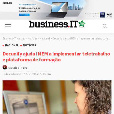
Business-IT
>
Artigo
>
Notícias
>
Nacional
>
Decunify ajuda INEM a implementar teletrabalho e plataforma de formação
NACIONAL
NOTÍCIAS
Decunify ajuda INEM a implementar teletrabalho
e plataforma de formação
Mafalda Freire
Publicado a
Set. 16, 2020 às 5:49 pm